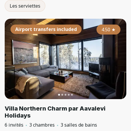
Les serviettes
Airport transfers included
4.50
★
Villa Northern Charm par Aavalevi
Holidays
6 invités
3 chambres
3 salles de bains