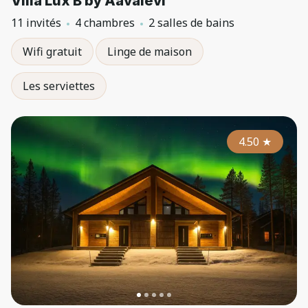
Villa Lux B by Aavalevi
11 invités
4 chambres
2 salles de bains
Wifi gratuit
Linge de maison
Les serviettes
4.50
★