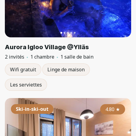
Aurora Igloo Village @Ylläs
2 invités
1 chambre
1 salle de bain
Wifi gratuit
Linge de maison
Les serviettes
Ski-in-ski-out
4.80
★