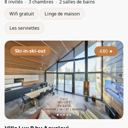
8 invités
3 chambres
2 salles de bains
Wifi gratuit
Linge de maison
Les serviettes
Ski-in-ski-out
4.80
★