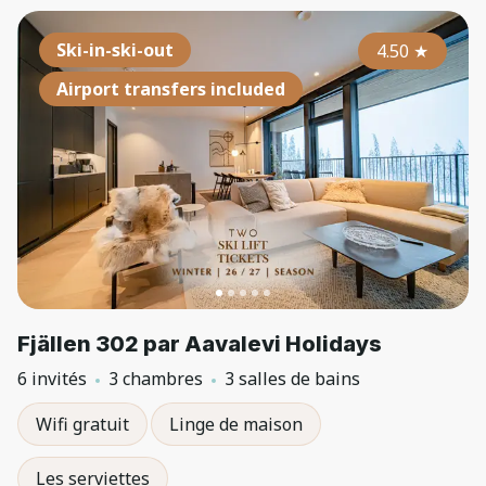
Ski-in-ski-out
4.50
★
Airport transfers included
Fjällen 302 par Aavalevi Holidays
6 invités
3 chambres
3 salles de bains
Wifi gratuit
Linge de maison
Les serviettes