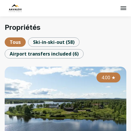
Propriétés
Tous
Ski-in-ski-out
(
58
)
Airport transfers included
(
6
)
4.00
★