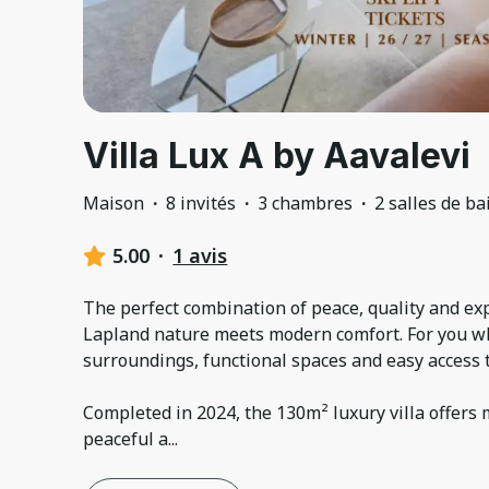
Villa Lux A by Aavalevi
Maison
·
8 invités
·
3 chambres
·
2 salles de ba
5.00
·
1 avis
The perfect combination of peace, quality and ex
Lapland nature meets modern comfort. For you wh
surroundings, functional spaces and easy access t
Completed in 2024, the 130m² luxury villa offers
peaceful a
...