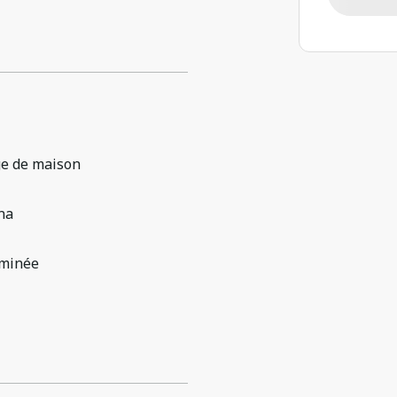
ge de maison
na
minée