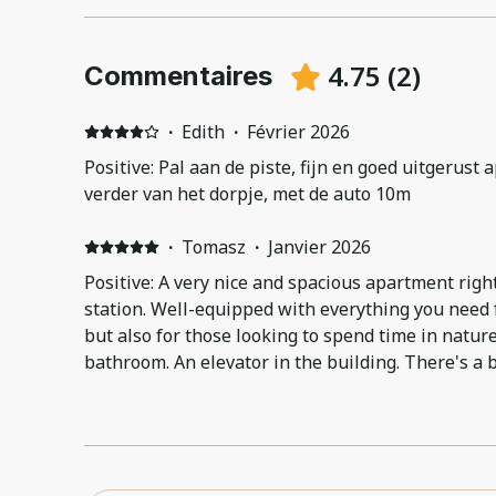
4.75
(
2
)
Commentaires
·
Edith
·
Février 2026
Positive: Pal aan de piste, fijn en goed uitgerust
verder van het dorpje, met de auto 10m
·
Tomasz
·
Janvier 2026
Positive: A very nice and spacious apartment right 
station. Well-equipped with everything you need fo
but also for those looking to spend time in nature
bathroom. An elevator in the building. There's a 
excellent food. I highly recommend it. Negative: 