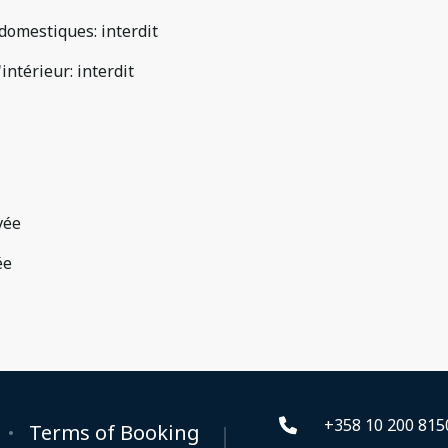
domestiques
:
interdit
'intérieur
:
interdit
vée
ée
+358 10 200 815
Terms of Booking