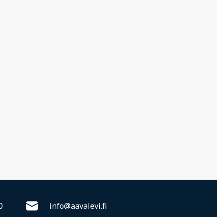
0
info@aavalevi.fi