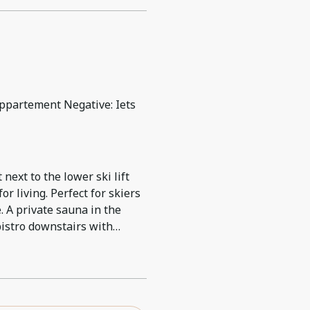
 appartement Negative: Iets
next to the lower ski lift
r living. Perfect for skiers
. A private sauna in the
bistro downstairs with
Problem with Wi-Fi