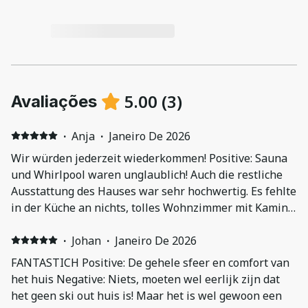
5.00
(
3
)
Avaliações
·
Anja
·
Janeiro De 2026
Wir würden jederzeit wiederkommen! Positive: Sauna
und Whirlpool waren unglaublich! Auch die restliche
Ausstattung des Hauses war sehr hochwertig. Es fehlte
in der Küche an nichts, tolles Wohnzimmer mit Kamin,
toller Bar-Bereich und super Skiraum! Negative:
Lediglich die Schlafzimmer waren relativ klein und es
·
Johan
·
Janeiro De 2026
fehlte etwas zur Ablage der Klamotten.
FANTASTICH Positive: De gehele sfeer en comfort van
het huis Negative: Niets, moeten wel eerlijk zijn dat
het geen ski out huis is! Maar het is wel gewoon een