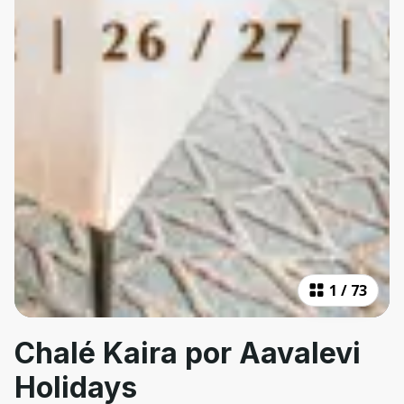
1
/
73
Chalé Kaira por Aavalevi
Holidays