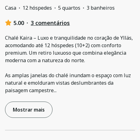
Casa
·
12 hóspedes
·
5 quartos
·
3 banheiros
5.00
·
3 comentários
Chalé Kaira – Luxo e tranquilidade no coração de Ylläs,
acomodando até 12 hóspedes (10+2) com conforto
premium. Um retiro luxuoso que combina elegância
moderna com a natureza do norte.
As amplas janelas do chalé inundam o espaço com luz
natural e emolduram vistas deslumbrantes da
paisagem campestre
...
Mostrar mais