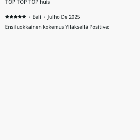
TOP TOP TOP huis
·
Eeli
·
Julho De 2025
Ensiluokkainen kokemus Ylläksellä Positive:
Äärimmäisen hieno kohde. Mökin laatu on aivan omaa
luokkaansa verrattuna muihin missä olen ikinä
yöpynyt. Makuuhuoneita paljon ja meidän suurempi
porukka mahtui majoittumaan helposti. Kokemuksen
kruunasi valtava spa tyyppinen tila saunalla ja
poreammeella, missä rentouduimme ulkoilun jälkeen.
Isäntä oli erittäin ystävällinen. Voin lämpimästi
suositella.