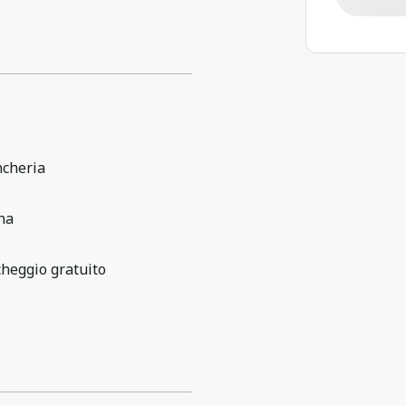
ncheria
na
heggio gratuito