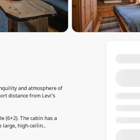
anquility and atmosphere of
ort distance from Levi's
e (6+2). The cabin has a
 large, high-ceilin
...