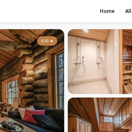
Home
All
4.50
★