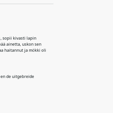
 sopii kivasti lapin
eää ainetta, uskon sen
aa haitannut ja mökki oli
 en de uitgebreide