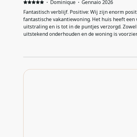
·
Dominique
·
Gennaio 2026
Fantastisch verblijf. Positive: Wij zijn enorm posi
fantastische vakantiewoning. Het huis heeft een
uitstraling en is tot in de puntjes verzorgd. Zowel
uitstekend onderhouden en de woning is voorzien
apparatuur dan wij hadden verwacht — echt aan al
is ideaal: het centrum van Levi is goed te voet be
meter van het huis loop je het bos in met een ope
rustige plek om het noorderlicht in alle pracht t
onvergetelijke ervaring. Ook de service verdient
sneeuwval was de oprit in de vroege ochtend al v
Een defecte oven werd binnen één dag volledig ve
in de verwarming stond het onderhoudsteam al b
deur. Het huis is zeer comfortabel en voelde dire
gezelschap van zes personen hadden we meer dan
zouden deze woning zonder enige twijfel opnieu
iedereen van harte aan!