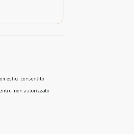
omestici
:
consentito
entro
:
non autorizzato