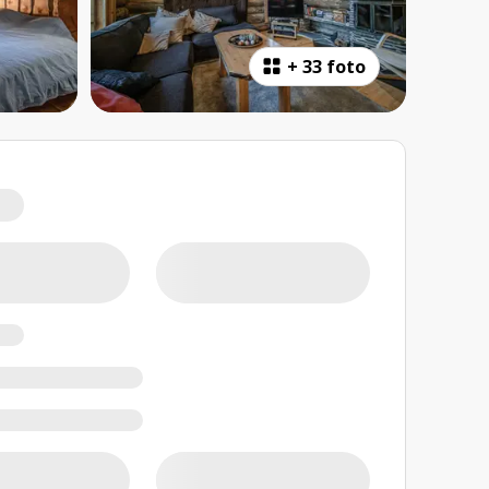
+
33 foto