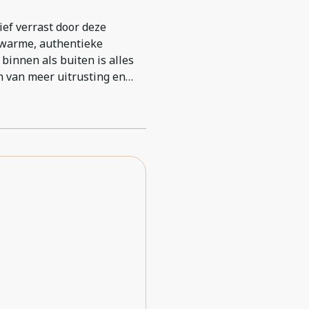
tief verrast door deze
 warme, authentieke
 binnen als buiten is alles
 van meer uitrusting en
les is gedacht. De ligging
reikbaar. Op slechts 100
n vlakte, een perfecte en
e bewonderen. Een
 een groot compliment. Na
olledig sneeuwvrij gemaakt.
rvangen en bij een storing
innen 10 minuten voor onze
ct als thuiskomen. Met een
 voldoende ruimte. Wij
w boeken en raden het