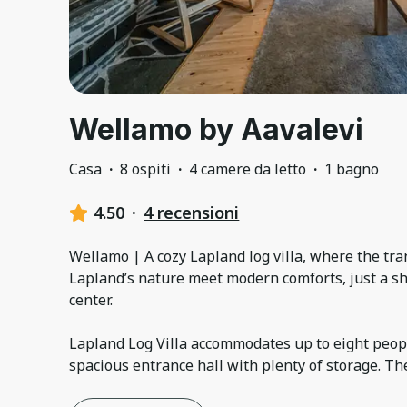
Wellamo by Aavalevi
Casa
·
8 ospiti
·
4 camere da letto
·
1 bagno
4.50
·
4 recensioni
Wellamo | A cozy Lapland log villa, where the tr
Lapland’s nature meet modern comforts, just a sh
center.
Lapland Log Villa accommodates up to eight peopl
spacious entrance hall with plenty of storage. The