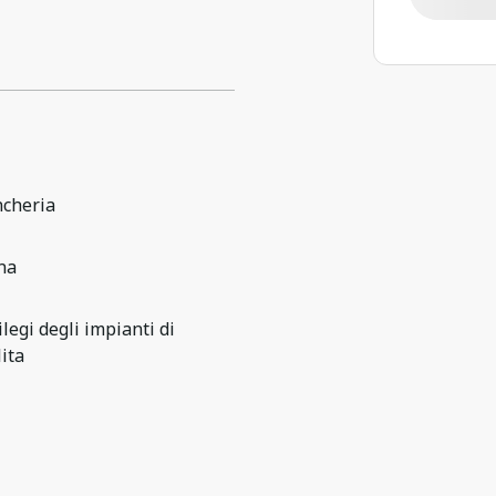
ncheria
na
ilegi degli impianti di
lita