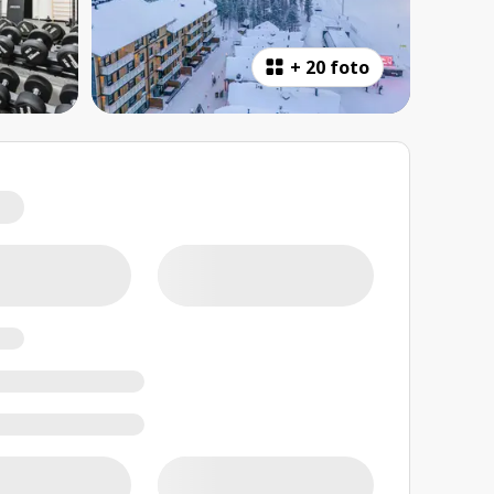
+
20 foto