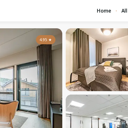
Home
All
4.95
★