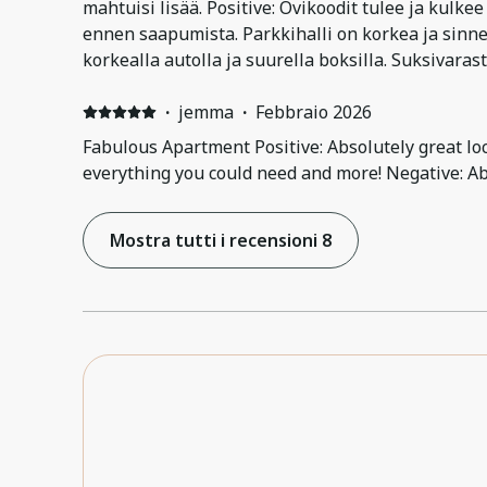
mahtuisi lisää. Positive: Ovikoodit tulee ja kulk
ennen saapumista. Parkkihalli on korkea ja sinn
korkealla autolla ja suurella boksilla. Suksivar
metriä hissiin.
·
jemma
·
Febbraio 2026
Fabulous Apartment Positive: Absolutely great lo
everything you could need and more! Negative: Abs
Mostra tutti i recensioni 8