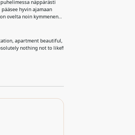
ee puhelimessa näppärästi
e pääsee hyvin ajamaan
aston ovelta noin kymmenen
cation, apartment beautiful,
olutely nothing not to like!!