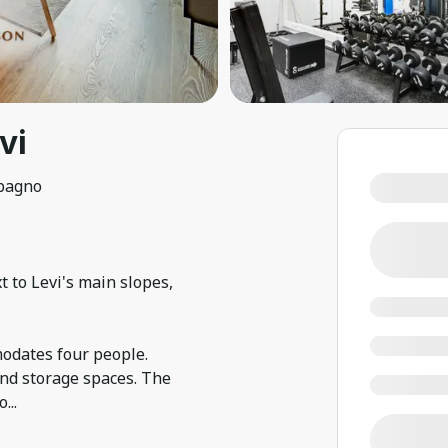
vi
bagno
 to Levi's main slopes,
odates four people.
nd storage spaces. The
 o
...