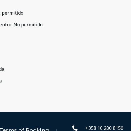
:
permitido
entro
:
No permitido
da
a
+358 10 200 8150
Terms of Booking