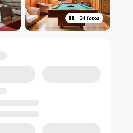
+
34 fotos