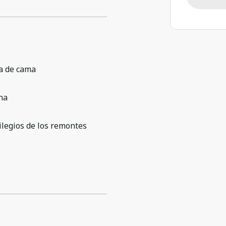
a de cama
na
ilegios de los remontes