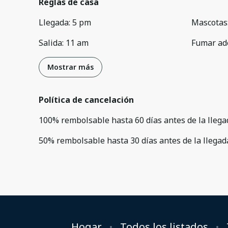
Reglas de casa
Llegada
:
5 pm
Mascotas
Salida
:
11 am
Fumar ad
Mostrar más
Política de cancelación
100
%
rembolsable
hasta
60 días
antes de la
llega
50
%
rembolsable
hasta
30 días
antes de la
llegad
Hogar
Todos los listados