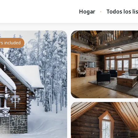
Hogar
Todos los li
rs included