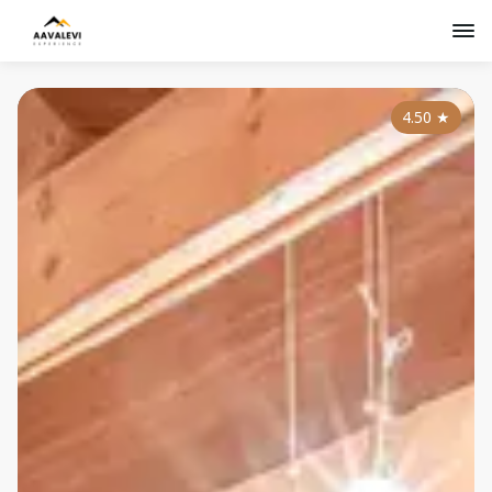
4.50
★